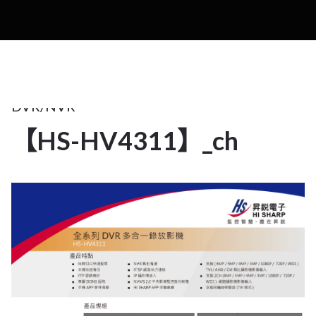
161
月
2025
DVR/NVR
【HS-HV4311】_ch
16
1 月 2025