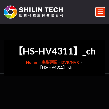
Skip
to
content
監視器/監控系統維修/監視器安裝/雲端對講機/對講機安裝/車牌辨識/門禁管控/門禁安裝維修
【HS-HV4311】_ch
Home
>
產品專區
>
DVR/NVR
>
【HS-HV4311】_ch