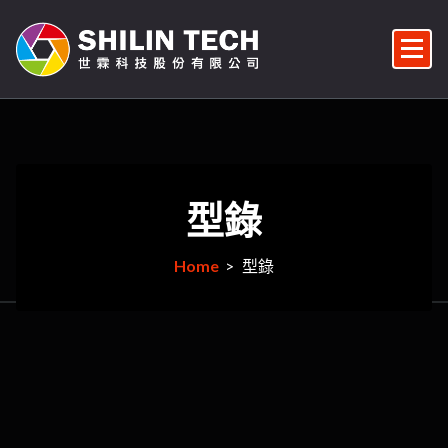
Skip
to
content
監視器/監控系統維修/監視器安裝/雲端對講機/對講機安裝/車牌辨識/門禁管控/門禁安裝維修
型錄
Home
>
型錄