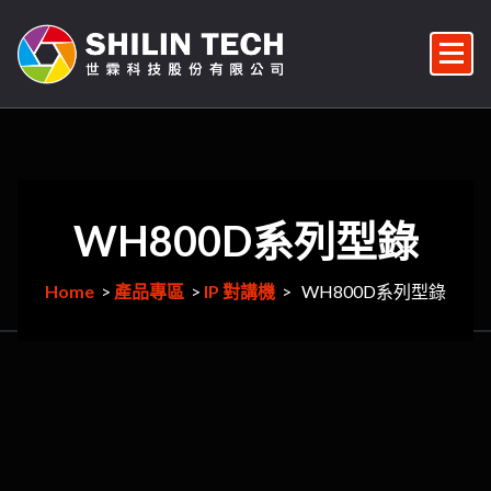
Skip
to
content
監視器/監控系統維修/監視器安裝/雲端對講機/對講機安裝/車牌辨識/門禁管控/門禁安裝維修
WH800D系列型錄
Home
>
產品專區
>
IP 對講機
>
WH800D系列型錄
161
月