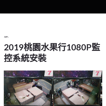
2025
百
貨
商
家
2019桃園水果行1080P監
17
控系統安裝
1 月 2025