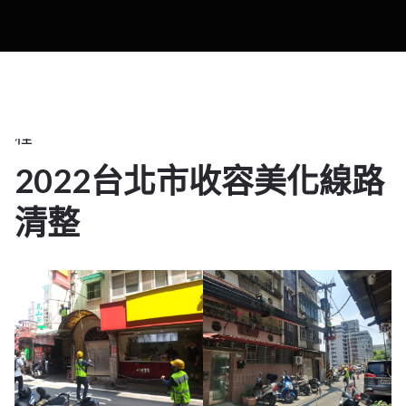
2025
公
共
工
程
2022台北市收容美化線路
17
清整
1 月 2025