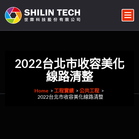
Skip
to
content
監視器/監控系統維修/監視器安裝/雲端對講機/對講機安裝/車牌辨識/門禁管控/門禁安裝維修
2022台北市收容美化
線路清整
Home
>
工程實績
>
公共工程
>
2022台北市收容美化線路清整
171
月